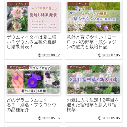
ガーデニング
ガーデニング
ゲウムマイタイは夏に強
意外と育てやすい！ヨー
い？ゲウム３品種の夏越
ロッパの野草・糸シャジ
し結果発表！
ンの魅力と栽培日記
2022.09.12
2022.07.05
ガーデニング
ガーデニング
どのゲラニウムにす
お気に入り決定！2年目を
る？ 別名・フウロソウ
迎えた宿根草と新入り宿
の品種紹介
根草
2022.05.16
2022.05.05