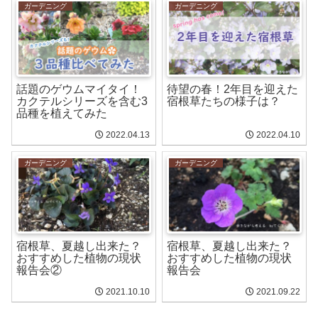
ガーデニング
ガーデニング
話題のゲウムマイタイ！
待望の春！2年目を迎えた
カクテルシリーズを含む3
宿根草たちの様子は？
品種を植えてみた
2022.04.13
2022.04.10
ガーデニング
ガーデニング
宿根草、夏越し出来た？
宿根草、夏越し出来た？
おすすめした植物の現状
おすすめした植物の現状
報告会②
報告会
2021.10.10
2021.09.22