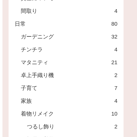
間取り
4
日常
80
ガーデニング
32
チンチラ
4
マタニティ
21
卓上手織り機
2
子育て
7
家族
4
着物リメイク
10
つるし飾り
2