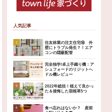
人気記事
住友林業の注文住宅⑭ 外
壁にトラブル発生？！エア
コンの隠蔽配管
完全独学!卓上手織り機：ア
シュフォードのリジットへ
ドル機レビュー
2022年総括！植えて良かっ
た＆後悔した宿根草5つ
食べ忘れはないか？ 産前