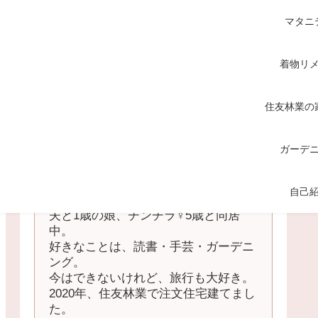
マタニ
着物リ
住友林業の
ガーデ
てくてく
自己
中国地方の田舎在住の主婦。
夫と1歳の娘、チンチラ♀5歳と同居
中。
好きなことは、読書・手芸・ガーデニ
ング。
今はできないけれど、旅行も大好き。
2020年、住友林業で注文住宅建てまし
た。