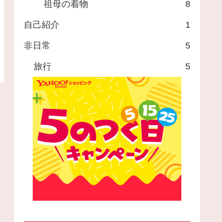
祖母の着物
8
自己紹介
1
非日常
5
旅行
5