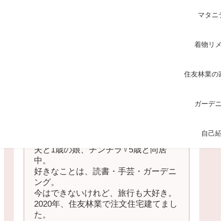
マタニ
着物リ
住友林業の
ガーデ
てくてく
自己
中国地方の田舎在住の主婦。
夫と1歳の娘、チンチラ♀5歳と同居
中。
好きなことは、読書・手芸・ガーデニ
ング。
今はできないけれど、旅行も大好き。
2020年、住友林業で注文住宅建てまし
た。