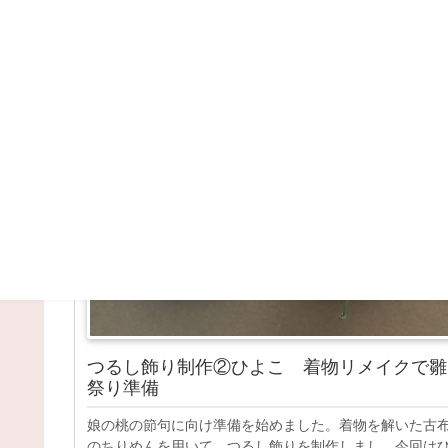
リメイク
つるし飾り
つるし飾り制作②ひよこ 着物リメイクで雛
祭り準備
娘の桃の節句に向け準備を始めました。着物を解いた古
のちりめんを用いて、つるし飾りを制作しまし。今回は