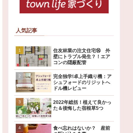
人気記事
住友林業の注文住宅⑭ 外
壁にトラブル発生？！エア
コンの隠蔽配管
完全独学!卓上手織り機：ア
シュフォードのリジットへ
ドル機レビュー
2022年総括！植えて良かっ
た＆後悔した宿根草5つ
食べ忘れはないか？ 産前