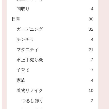
間取り
4
日常
80
ガーデニング
32
チンチラ
4
マタニティ
21
卓上手織り機
2
子育て
7
家族
4
着物リメイク
10
つるし飾り
2