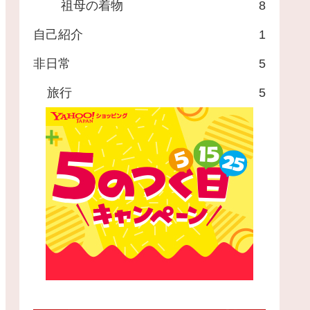
祖母の着物
8
自己紹介
1
非日常
5
旅行
5