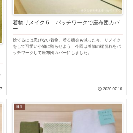
着物リメイク５ パッチワークで座布団カバ
ー
捨てるには忍びない着物。着る機会も減った今、リメイク
をして可愛い小物に甦らせよう！今回は着物の端切れをパ
ッチワークして座布団カバーにしました。
イ
ご
17
2020.07.16
日常