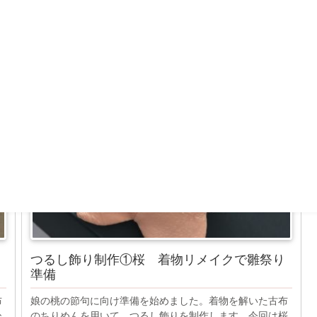
つるし飾り
つるし飾り制作①桜 着物リメイクで雛祭り
準備
布
娘の桃の節句に向け準備を始めました。着物を解いた古布
ひ
のちりめんを用いて、つるし飾りを制作します。今回は桜