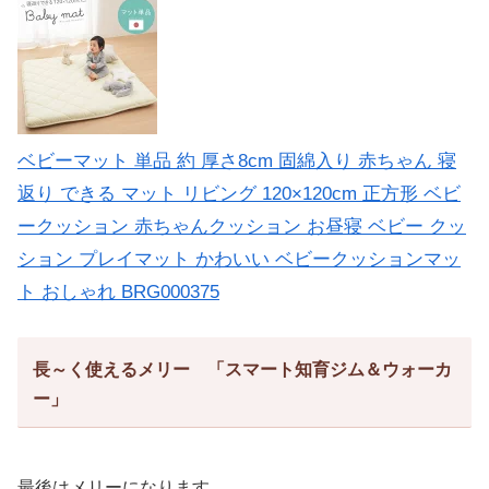
ベビーマット 単品 約 厚さ8cm 固綿入り 赤ちゃん 寝
返り できる マット リビング 120×120cm 正方形 ベビ
ークッション 赤ちゃんクッション お昼寝 ベビー クッ
ション プレイマット かわいい ベビークッションマッ
ト おしゃれ BRG000375
長～く使えるメリー 「スマート知育ジム＆ウォーカ
ー」
最後はメリーになります。