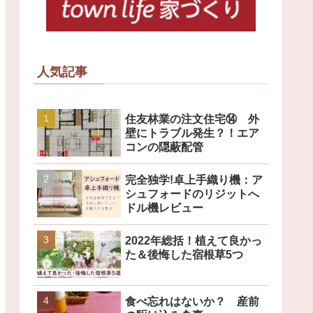
人気記事
住友林業の注文住宅⑭ 外
壁にトラブル発生？！エア
コンの隠蔽配管
完全独学!卓上手織り機：ア
シュフォードのリジットへ
ドル機レビュー
2022年総括！植えて良かっ
た＆後悔した宿根草5つ
食べ忘れはないか？ 産前