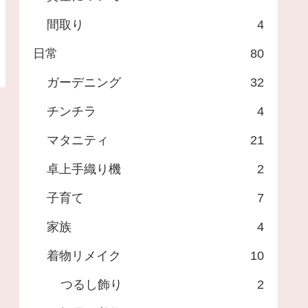
間取り
4
日常
80
ガーデニング
32
チンチラ
4
マタニティ
21
卓上手織り機
2
子育て
7
家族
4
着物リメイク
10
つるし飾り
2