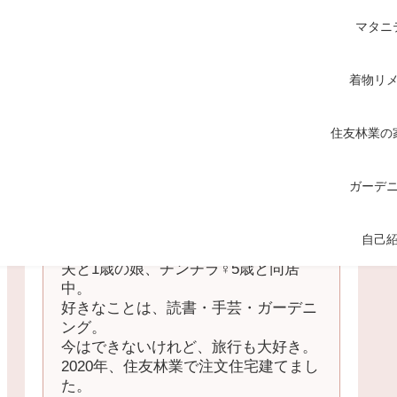
マタニ
着物リ
住友林業の
ガーデ
てくてく
自己
中国地方の田舎在住の主婦。
夫と1歳の娘、チンチラ♀5歳と同居
中。
好きなことは、読書・手芸・ガーデニ
ング。
今はできないけれど、旅行も大好き。
2020年、住友林業で注文住宅建てまし
た。