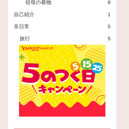
祖母の着物
8
自己紹介
1
非日常
5
旅行
5