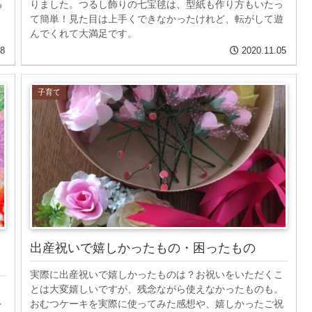
る
りました。つるし飾りの七宝毬は、型紙も作り方もいたっ
て簡単！見た目は上手くできなかったけれど、転がして遊
んでくれて大満足です。
08
2020.11.05
子育て
出産祝いで嬉しかったもの・困ったもの
実際に出産祝いで嬉しかったものは？お祝いをいただくこ
ト
とは大変嬉しいですが、残念ながら使えなかったものも。
を
おむつケーキを実際に使ってみた感想や、嬉しかったご祝