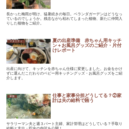
長かった梅雨が明け、猛暑続きの毎日。ベランダガーデンはどうなっ
ているのでしょうか。残念ながら枯れてしまった植物、新たに仲間入
りした植物をご紹介。
夏の出産準備 赤ちゃん用キッチ
マタニティ
ン＋お風呂グッズのご紹介・片付
けレポート
出産に向けて、キッチンを赤ちゃん仕様に変更しました。お金をかけ
ずに選んだこだわりのベビー用キッチングッズ・お風呂グッズをご紹
介します。
仕事と家事分担どうしてる？②家
家族
計は夫の給料で賄う
サラリーマン夫と週３パート主婦、家計管理はどうしている？手取り
給料と支出・貯金の内訳を公開！