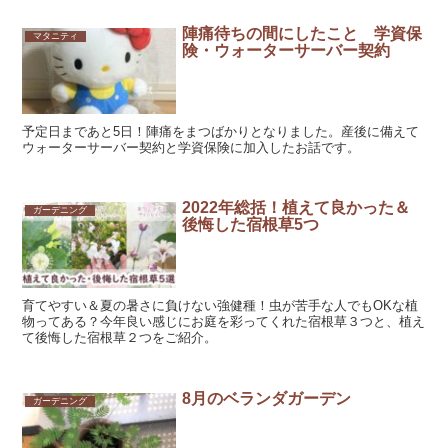
陣痛待ちの間にしたこと 学資保
マタニティ
険・ウォーターサーバー契約
予定日まであと5日！陣痛をまつばかりとなりました。産後に備えて
ウォーターサーバー契約と学資保険に加入したお話です。
2022年総括！植えて良かった＆
ガーデニング
後悔した宿根草5つ
育てやすい＆夏の暑さに負けない強健種！虫が苦手な人でもOKな植
物ってある？今年良い感じにお庭を彩ってくれた宿根草３つと、植え
て後悔した宿根草２つをご紹介。
8月のベランダガーデン
ガーデニング