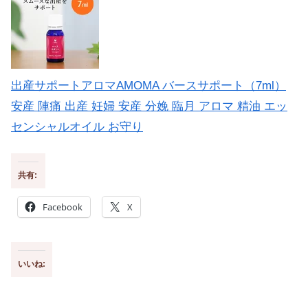
出産サポートアロマAMOMA バースサポート（7ml）
安産 陣痛 出産 妊婦 安産 分娩 臨月 アロマ 精油 エッ
センシャルオイル お守り
共有:
Facebook
X
いいね: