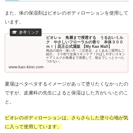
また、体の保湿剤はビオレのボディローションを使用して
います。
ビオレｕ 角層まで浸透する うるおいミル
ク やさしいフローラルの香り 本体３００
ｍｌ | 花王公式通販 【My Kao Mall】
商品の成分・使い方・ご注意点・よくあるご質問もご
紹介。 ３０秒で全身スキンケア！のばしやすいスキン
ケアミルクが角層まで浸透して、朝までしっとりべた
つかない。
www.kao-kirei.com
夏場はベタベタするイメージがあって塗りたくなかったの
ですが、皮膚科の先生によると保湿はした方がいいとのこ
と。
ビオレのボディローションは、さらさらした塗り心地が気
に入って使用しています。