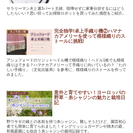
サラリーマン夫と週3パート主婦、喧嘩せずに家事分担するにはどう
したらいい？思い切ってお掃除ロボットを買ってみた感想をご紹介。
完全独学!卓上手織り機②ハマナ
卓上手織り機
カアメリーを使って模様織りのス
トールに挑戦!
アシュフォードのリジットへドル機で模様織り！へドル1枚でも模様
織りはできる？ハマナカアメリーって手織りに向いているの？「たの
しい手織り」（文化出版局）を参考に、模様織りのストールを作って
みました。
意外と育てやすい！ヨーロッパの
ガーデニング
野草・糸シャジンの魅力と栽培日
記
野ウサギの鐘との名前を持つ糸シャジン。難しそうだけど、園芸初心
者でも簡単に育てられました！イングリッシュガーデンや雑木の庭、
和風庭園にも似合う糸シャジンの栽培記録です。