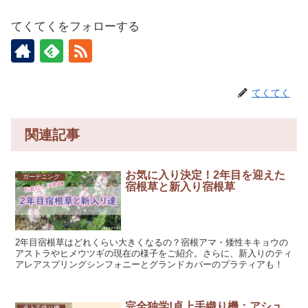
てくてくをフォローする
てくてく
関連記事
お気に入り決定！2年目を迎えた
ガーデニング
宿根草と新入り宿根草
2年目宿根草はどれくらい大きくなるの？宿根アマ・矮性キキョウの
アストラやヒメウツギの現在の様子をご紹介。さらに、新入りのティ
アレアスプリングシンフォニーとグランドカバーのプラティアも！
完全独学!卓上手織り機：アシュ
卓上手織り機