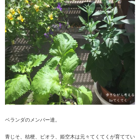
ベランダのメンバー達。
青じそ、桔梗、ビオラ、姫空木は元々てくてくが育ててい