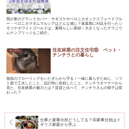
我が家のグランドカバー・サギゴケやベロニカオックスフォードブル
ー・ベロニカマダムマルシアはどんな感じ？落葉期に刈込を行ったシ
モツケホワイトゴールドは、素晴らしい新緑！大きくなったゲラニウ
ムケンブリッジもご紹介。
住友林業の注文住宅⑮ ペット・
チンチラ
チンチラとの暮らし
無垢のフローリングをいたずらから守る！一緒に暮らすために、ソフ
ト面で工夫したこと、設計時に依頼したこと。チンチラオーナーから
見た、住友林業の魅力とは？賃貸と比べて、チンチラさんの様子は変
わった？
仕事と家事分担どうしてる？④家事分担はイ
ギリス家庭から学ぶ