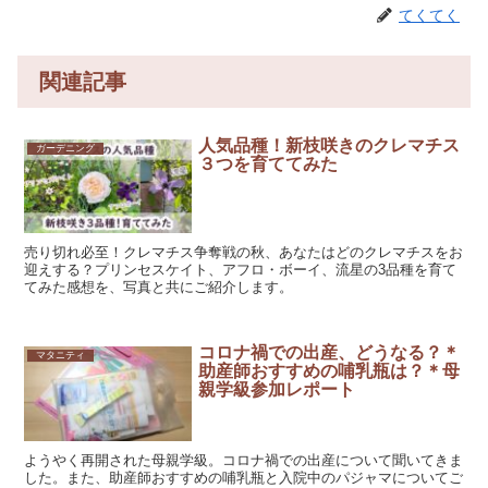
てくてく
関連記事
人気品種！新枝咲きのクレマチス
ガーデニング
３つを育ててみた
売り切れ必至！クレマチス争奪戦の秋、あなたはどのクレマチスをお
迎えする？プリンセスケイト、アフロ・ボーイ、流星の3品種を育て
てみた感想を、写真と共にご紹介します。
コロナ禍での出産、どうなる？＊
マタニティ
助産師おすすめの哺乳瓶は？＊母
親学級参加レポート
ようやく再開された母親学級。コロナ禍での出産について聞いてきま
した。また、助産師おすすめの哺乳瓶と入院中のパジャマについてご