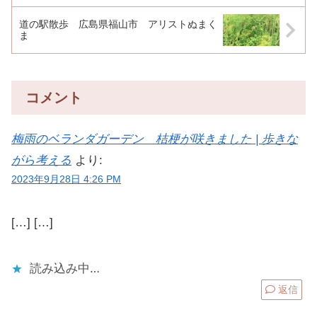
道の駅散歩 広島県福山市 アリストぬまく
ま
コメント
梅雨のベランダガーデン 桔梗が咲きました | 歩きな
がら考える
より:
2023年9月28日 4:26 PM
[…] […]
読み込み中…
返信