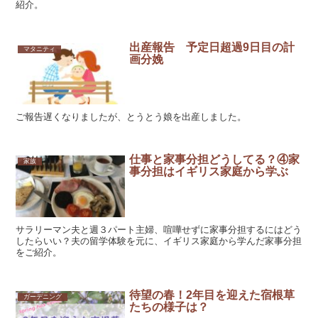
紹介。
出産報告 予定日超過9日目の計
マタニティ
画分娩
ご報告遅くなりましたが、とうとう娘を出産しました。
仕事と家事分担どうしてる？④家
家族
事分担はイギリス家庭から学ぶ
サラリーマン夫と週３パート主婦、喧嘩せずに家事分担するにはどう
したらいい？夫の留学体験を元に、イギリス家庭から学んだ家事分担
をご紹介。
待望の春！2年目を迎えた宿根草
ガーデニング
たちの様子は？