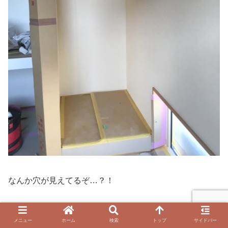
なんか穴が見えてるぞ…？！
たまたま家に行った日に、丁度コンセント設置をしていた
メニュー
ホーム
検索
トップ
サイドバー
ようです。