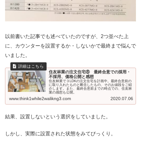
以前書いた記事でも述べていたのですが、2つ並べた上
に、カウンターを設置するか・しないかで最終まで悩んで
いました。
住友林業の注文住宅⑧ 最終合意での採用・
不採用、価格公開と感想
住友林業で３LDKの注文住宅を計画中。最終合意前の
に取り入れたものと断念したもの、そのお値段をご紹
介します。また、最終合意前までの時点での、住友林
業の感想も公開。
www.think1while2walikng3.com
2020.07.06
結果、設置しないという選択をしていました。
しかし、実際に設置された状態をみてびっくり。