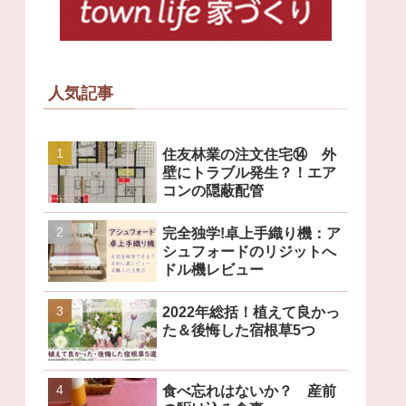
人気記事
住友林業の注文住宅⑭ 外
壁にトラブル発生？！エア
コンの隠蔽配管
完全独学!卓上手織り機：ア
シュフォードのリジットへ
ドル機レビュー
2022年総括！植えて良かっ
た＆後悔した宿根草5つ
食べ忘れはないか？ 産前