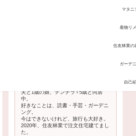
マタニ
着物リ
住友林業の
ガーデ
てくてく
自己
中国地方の田舎在住の主婦。
夫と1歳の娘、チンチラ♀5歳と同居
中。
好きなことは、読書・手芸・ガーデニ
ング。
今はできないけれど、旅行も大好き。
2020年、住友林業で注文住宅建てまし
た。