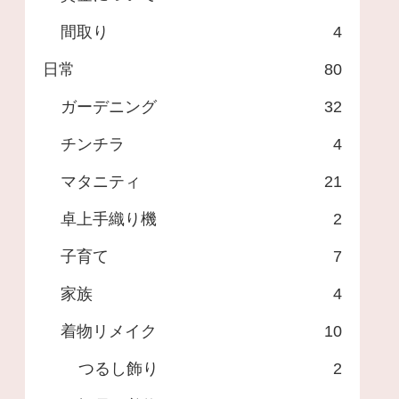
間取り
4
日常
80
ガーデニング
32
チンチラ
4
マタニティ
21
卓上手織り機
2
子育て
7
家族
4
着物リメイク
10
つるし飾り
2