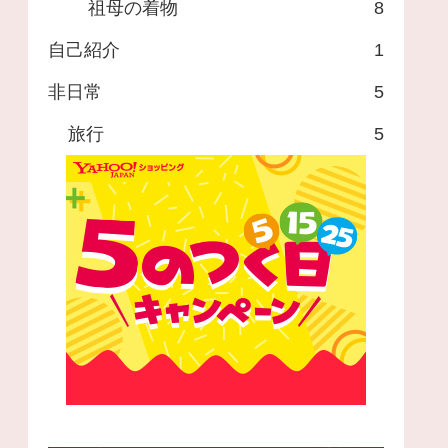
祖母の着物
8
自己紹介
1
非日常
5
旅行
5