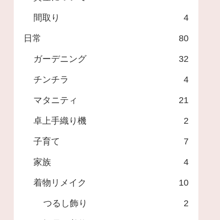
間取り
4
日常
80
ガーデニング
32
チンチラ
4
マタニティ
21
卓上手織り機
2
子育て
7
家族
4
着物リメイク
10
つるし飾り
2