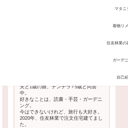
マタニ
着物リ
住友林業の
ガーデ
てくてく
自己
中国地方の田舎在住の主婦。
夫と1歳の娘、チンチラ♀5歳と同居
中。
好きなことは、読書・手芸・ガーデニ
ング。
今はできないけれど、旅行も大好き。
2020年、住友林業で注文住宅建てまし
た。