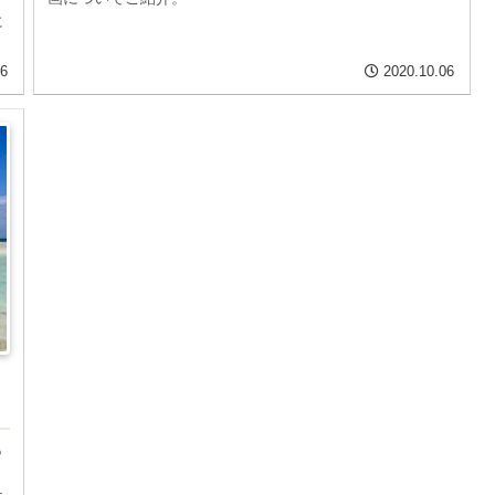
に
16
2020.10.06
も
ま