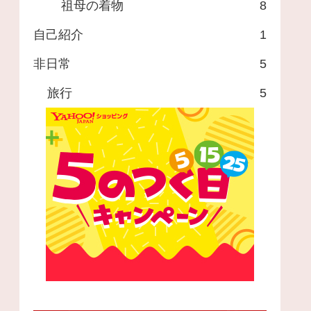
祖母の着物
8
自己紹介
1
非日常
5
旅行
5