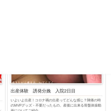
マタニティ
出産体験 誘発分娩 入院2日目
いよいよ出産！コロナ禍の出産ってどんな感じ？陣痛の時
ト
のMVPグッズ・不要だったもの、産後に出来る骨盤体操動
を
画についてご紹介。