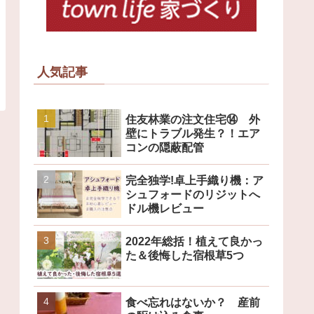
人気記事
住友林業の注文住宅⑭ 外
壁にトラブル発生？！エア
コンの隠蔽配管
完全独学!卓上手織り機：ア
シュフォードのリジットへ
ドル機レビュー
2022年総括！植えて良かっ
た＆後悔した宿根草5つ
食べ忘れはないか？ 産前