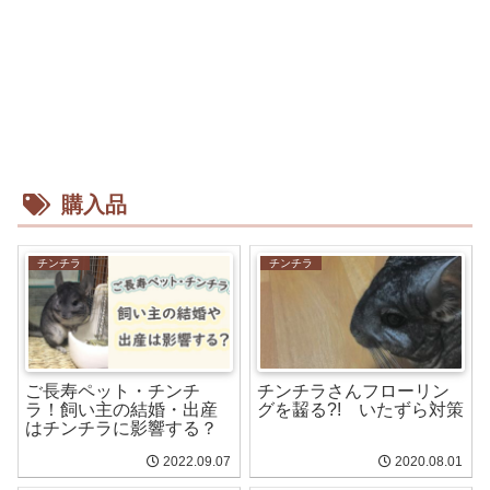
購入品
チンチラ
チンチラ
ご長寿ペット・チンチ
チンチラさんフローリン
ラ！飼い主の結婚・出産
グを齧る?! いたずら対策
はチンチラに影響する？
2022.09.07
2020.08.01