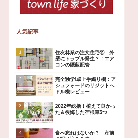
人気記事
住友林業の注文住宅⑭ 外
壁にトラブル発生？！エア
コンの隠蔽配管
完全独学!卓上手織り機：ア
シュフォードのリジットへ
ドル機レビュー
2022年総括！植えて良かっ
た＆後悔した宿根草5つ
食べ忘れはないか？ 産前