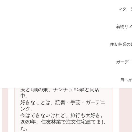
マタニ
着物リ
住友林業の
ガーデ
てくてく
自己
中国地方の田舎在住の主婦。
夫と1歳の娘、チンチラ♀5歳と同居
中。
好きなことは、読書・手芸・ガーデニ
ング。
今はできないけれど、旅行も大好き。
2020年、住友林業で注文住宅建てまし
た。