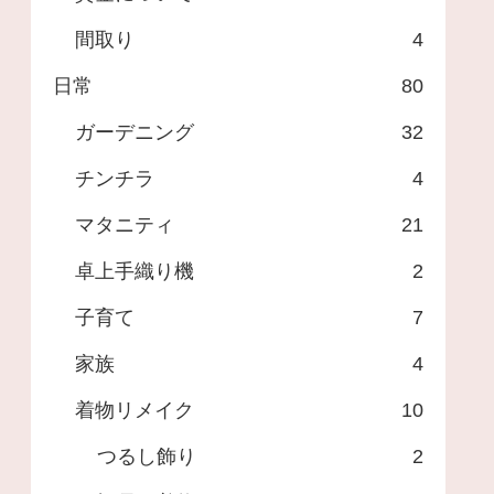
間取り
4
日常
80
ガーデニング
32
チンチラ
4
マタニティ
21
卓上手織り機
2
子育て
7
家族
4
着物リメイク
10
つるし飾り
2