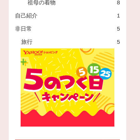
祖母の着物
8
自己紹介
1
非日常
5
旅行
5