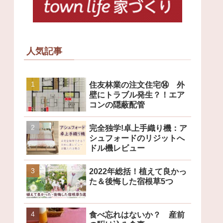
人気記事
住友林業の注文住宅⑭ 外
壁にトラブル発生？！エア
コンの隠蔽配管
完全独学!卓上手織り機：ア
シュフォードのリジットへ
ドル機レビュー
2022年総括！植えて良かっ
た＆後悔した宿根草5つ
食べ忘れはないか？ 産前