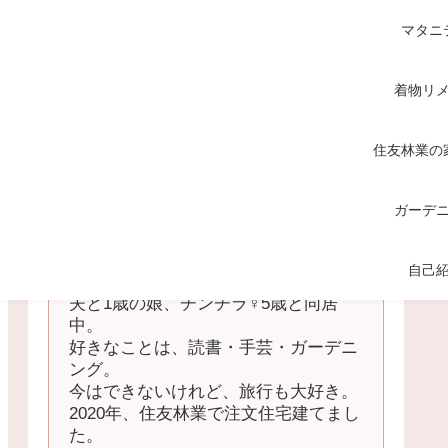
マタニ
着物リ
住友林業の
ガーデ
てくてく
自己
中国地方の田舎在住の主婦。
夫と1歳の娘、チンチラ♀5歳と同居
中。
好きなことは、読書・手芸・ガーデニ
ング。
今はできないけれど、旅行も大好き。
2020年、住友林業で注文住宅建てまし
た。