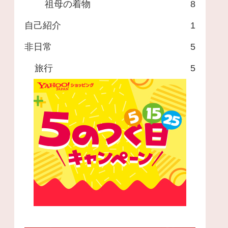
祖母の着物
8
自己紹介
1
非日常
5
旅行
5