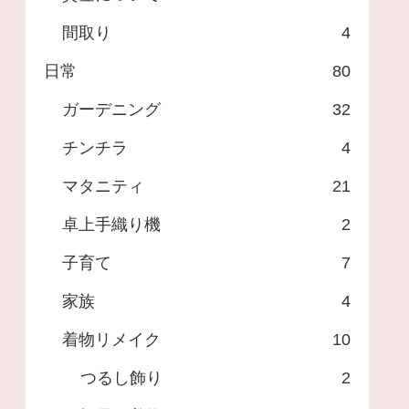
間取り
4
日常
80
ガーデニング
32
チンチラ
4
マタニティ
21
卓上手織り機
2
子育て
7
家族
4
着物リメイク
10
つるし飾り
2